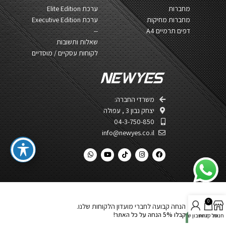
מחברות
ערכת Elite Edition
מחברות מחיקות
ערכת Executive Edition
דפים תרמיים A4
--
שאלות ותשובות
לקוחות עסקיים / מוסדיים
משרדי החברה:
יצחק נבון 3 , עפולה​
04-3-750-850
info@newyes.co.il
0
הנחה קבועה לחברי מועדון הלקוחות שלנו.
קבלו 5% הנחה על כל האתר!
חנות
סל קניות
החשבון שלי