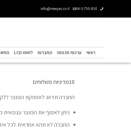
info@newyes.co.il
04-3-750-850
ראשי
ערכות חכמות
מחברות
לוחות LCD
מחשבו
10מדיניות משלוחים
החברה תדאג לאספקת המוצר ללקוח לכתו
ניתן לאסוף את המוצר עצמאית מע
החברה לא תהא אחראית לכל איחור