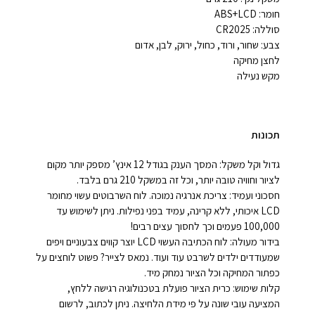
חומר: ABS+LCD
סוללה: CR2025
צבע: שחור, ורוד, כחול, ירוק, לבן, אדום
לחצן מחיקה
מקש נעילה
תכונות
גדול וקל משקל: המסך הענק בגודל 12 אינץ’ מספק יותר מקום
לציור וחוויה טובה יותר, וכל זה במשקל 210 גרם בלבד.
חסכוני ועמיד: צריכת אנרגיה נמוכה. לוח השרבוטים עשוי מחומר
LCD איכותי, ללא קרינה, עמיד בפני נפילות. ניתן לשימוש עד
100,000 פעמים וכך לחסוך עצים רבים!
בידור מעולה: לוח הכתיבה העשוי LCD יוצר קווים צבעוניים ויפים
שמעודדים ילדים לשרבט עוד ועוד. נמאס לצייר? פשוט לוחצים על
כפתור המחיקה וכל הציור נמחק מיד.
קלות שימוש: כרית הציור פועלת בטכנולוגיה רגישה ללחץ,
המציעה עובי שונה על פי מידת הלחיצה. ניתן לכתוב, לרשום