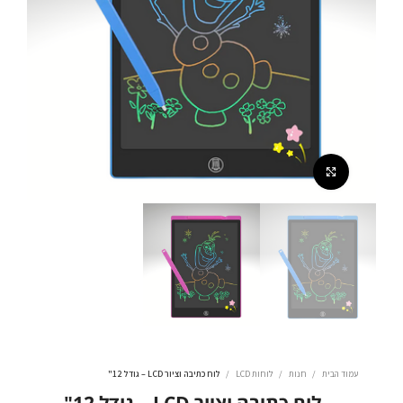
לחצו להגדלה
עמוד הבית
חנות
לוחות LCD
לוח כתיבה וציור LCD – גודל 12"