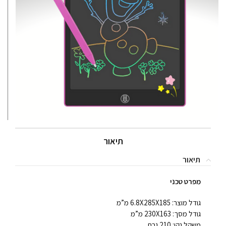
תיאור
תיאור
מפרט טכני
גודל מוצר: 6.8X285X185 מ”מ
גודל מסך: 230X163 מ”מ
משקל נקי: 210 גרם