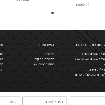
₪
890.00
רכות כתיבה חכמות
דפים ומחברות
מו
כת Elite Edition
מחברות
מד
כת Executive Edition
מחברות מחיקות
לוחו
-
דפים תרמיים A4
מחש
אלות ותשובות
תרג
קוחות עסקיים / מוסדיים