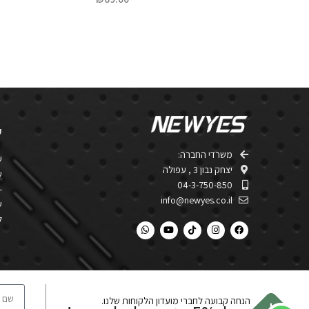
ע
משרדי החברה:
ער
יצחק נבון 3 , עפולה​
ער
04-3-750-850
-
info@newyes.co.il
ש
ל
הנחה קבועה לחברי מועדון הלקוחות שלנו.