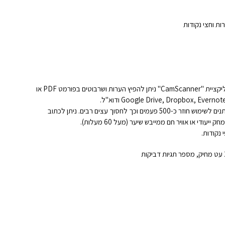
פונקציית אחסון בענן: באמצעות אפליקציית "CamScanner" ניתן להפיץ הערות ושרבוטים בפורמט PDF או
מחברת רב פעמית: דפי המחברת ניתנים לשימוש חוזר כ-500 פעמים וכך לחסוך עצים רבים. ניתן לכתוב
די או אוויר חם ממייבש שיער (מעל 60 מעלות).