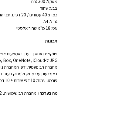
משקל: 300 גרם
צבע: שחור
כמות: 40 עמודים / 20 דפים. חצי שורות וחצי נקודות
גודל: A4
עט: 18 מ"מ שחור אלסטי
תכונות
JPG ל-Google Drive, Dropbox, Evernote, Box, OneNote, iCloud ודוא"ל.
באמצעות עט מחיק ולמחוק בעזרת מחק ייעו
פורמט עמוד: 10 דפי שורות + 10 דפי נקודות.
מה בערכה?
מחברת רב שימושית, 2 עט מחיק, מספר תגיות דביקות