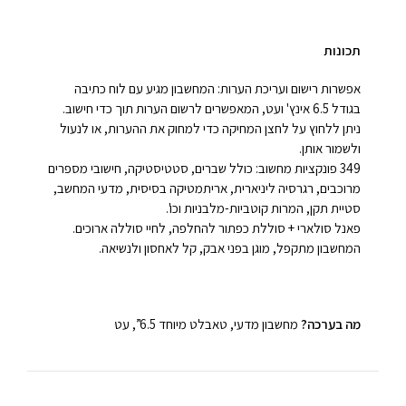
תכונות
אפשרות רישום ועריכת הערות: המחשבון מגיע עם לוח כתיבה
בגודל 6.5 אינץ' ועט, המאפשרים לרשום הערות תוך כדי חישוב.
ניתן ללחוץ על לחצן המחיקה כדי למחוק את ההערות, או לנעול
ולשמור אותן.
349 פונקציות מחשוב: כולל שברים, סטטיסטיקה, חישובי מספרים
מרוכבים, רגרסיה ליניארית, אריתמטיקה בסיסית, מדעי המחשב,
סטיית תקן, המרות קוטביות-מלבניות וכו'.
פאנל סולארי + סוללת כפתור להחלפה, לחיי סוללה ארוכים.
המחשבון מתקפל, מוגן בפני אבק, קל לאחסון ולנשיאה.
מה בערכה?
מחשבון מדעי, טאבלט מיוחד 6.5”, עט