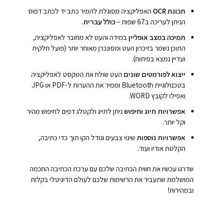
תכונת OCR
האפליקציה מסוגלת להמיר כתב יד לכתב דפוס
הניתן לעריכה ב67 שפות –
כולל עברית.
תמיכה במצב אופליין
במידה והעט לא מחובר לאפליקציה,
התוכן נשמר בזיכרון העט ומסונכרן מאוחר יותר (פועל חלקית
ועדיין נמצא בפיתוח).
ייצוא לפורמטים שונים
העט שולח את הטקסט לאפליקציה
בטכנולוגיית Bluetooth וממיר את ההערות ל-PDF או JPG
ואפילו לקובץ WORD.
אפשרויות תיוג וחיפוש
ניתן לתייג ולקטלג דפים לחיפוש מהיר
וקל יותר.
אפשרויות נוספות
שינוי צבעים וגודל הקו תוך כדי כתיבה,
הקלטת אודיו ועוד.
שדרגו עכשיו את חווית הכתיבה שלכם עם ערכת הכתיבה החכמה
המושלמת שתעביר את הרשימות שלכם לעולם הדיגיטלי בקלות
ובמהירות!