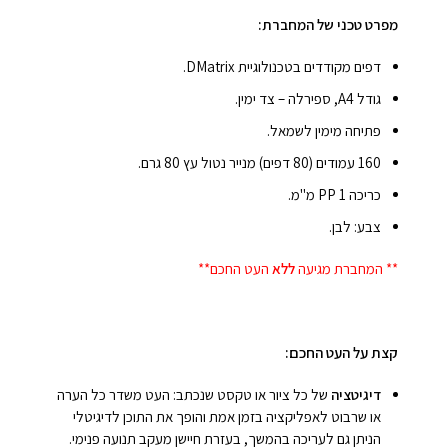
מפרט טכני של המחברת:
דפים מקודדים בטכנולוגיית DMatrix.
גודל A4, ספירלה – צד ימין.
פתיחה מימין לשמאל.
160 עמודים (80 דפים) מנייר נטול עץ 80 גרם.
כריכה PP 1 מ"מ.
צבע: לבן.
** המחברת מגיעה
ללא
העט החכם**
קצת על העט החכם:
דיגיטציה
של כל ציור או טקסט שנכתב: העט משדר כל הערה
או שרבוט לאפליקציה בזמן אמת והופך את התוכן לדיגיטלי
הניתן גם לעריכה בהמשך, בעזרת חיישן מעקב תנועה פנימי.